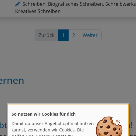
Schreiben, Biografisches Schreiben, Schreibwerks
Kreatives Schreiben
Zurück
1
2
Weiter
Lernen
So nutzen wir Cookies für dich
Damit du unser Angebot optimal nutzen
ibt nicht im Gedankenstau stecken!
kannst, verwenden wir Cookies. Die
helfen uns, unsere Dienste zu