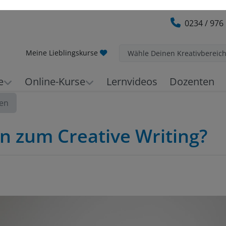
0234 / 976
Meine Lieblingskurse
Wähle Deinen Kreativbereic
e
Online-Kurse
Lernvideos
Dozenten
nen
n zum Creative Writing?