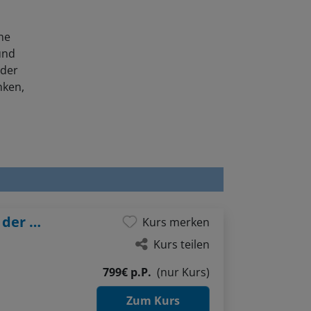
he
und
 der
nken,
Grundlagen des Erzählens - Schreiben in der Lagunenstadt
Kurs merken
Kurs teilen
799€ p.P.
(nur Kurs)
Zum Kurs