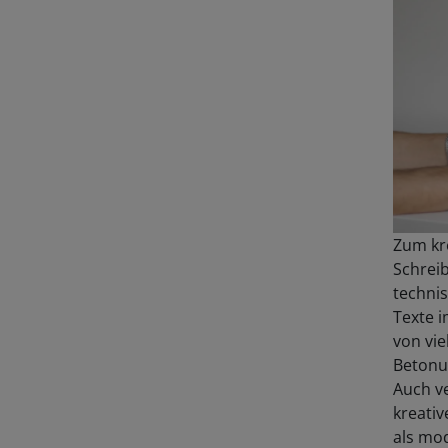
Zum kre
Schreib
techni
Texte i
von vie
Betonu
Auch v
kreativ
als mod