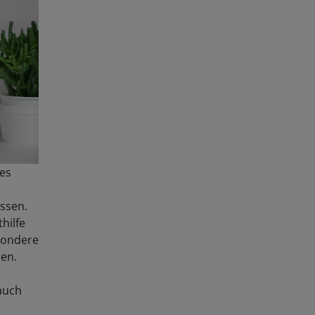
des
ssen.
hilfe
esondere
en.
 auch