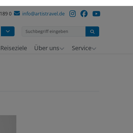
 189 0
info@artistravel.de
Suchen
h
Reiseziele
Über uns
Service