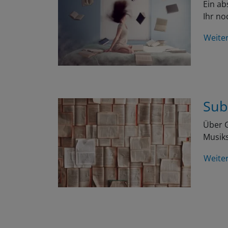
Ein ab
Ihr no
Weite
Sub
Über G
Musiks
Weite