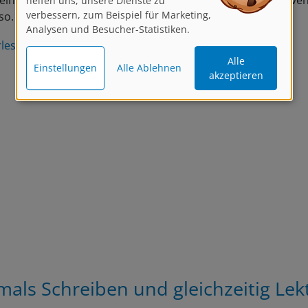
in Stau aufkommt, fühlt sich niemand wohl. Beim kreativen
verbessern, zum Beispiel für Marketing,
Analysen und Besucher-Statistiken.
so. Lasst Euch aber von Eurem Gedankenstau oder der…
rlesen
Alle
Einstellungen
Alle Ablehnen
akzeptieren
mals Schreiben und gleichzeitig Lek