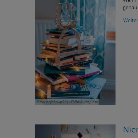
Wenn e
genau
Weite
toa-heftiba-ip9R11FMbV8-unsplash
Nie