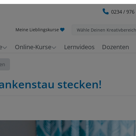
0234 / 976
Meine Lieblingskurse
Wähle Deinen Kreativbereic
e
Online-Kurse
Lernvideos
Dozenten
nen
dankenstau stecken!