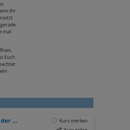
us
enn Ihr
rsetzt
 gerade
e mal
ffnen.
st Euch
eachtet
mehr
Grundlagen des Erzählens - Schreiben in der Lagunenstadt
Kurs merken
Kurs teilen