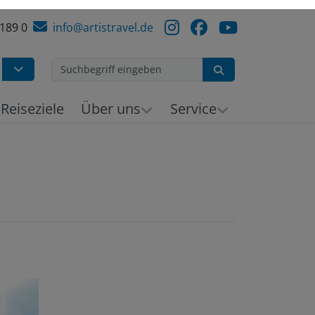
 189 0
info@artistravel.de
Suchen
h
Reiseziele
Über uns
Service