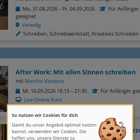
Mo, 31.08.2026 – Fr, 04.09.2026
Für Anfänger
geeignet
Venedig
Schreiben, Schreibwerkstatt, Kreatives Schreiben
After Work: Mit allen Sinnen schreiben
mit
Mascha Vassena
Mi, 16.09.2026 18:15 – 21:30
Für Anfänger ge
Live-Online Kurs
Schreiben, Kreatives Schreiben
So nutzen wir Cookies für dich
Damit du unser Angebot optimal nutzen
kannst, verwenden wir Cookies. Die
helfen uns, unsere Dienste zu
mit
Mechthild Messer