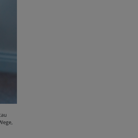
tau
 Wege,