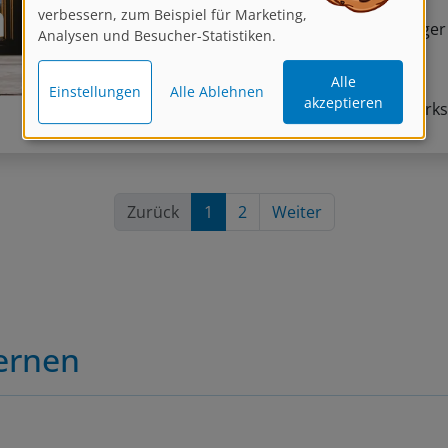
verbessern, zum Beispiel für Marketing,
Di, 22.09.2026 – Mo, 28.09.2026
Für Anfänger
Analysen und Besucher-Statistiken.
geeignet
Alle
Chiemgau
Einstellungen
Alle Ablehnen
akzeptieren
Schreiben, Biografisches Schreiben, Schreibwerks
Kreatives Schreiben
Zurück
1
2
Weiter
Lernen