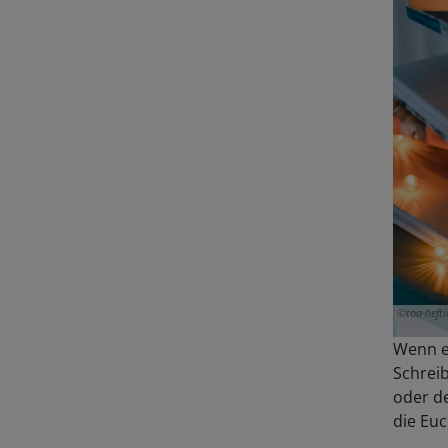
toa-heft
Wenn e
Schrei
oder de
die Euc