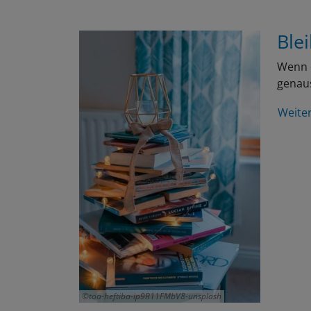
Ble
Wenn e
genau
Weite
toa-heftiba-ip9R11FMbV8-unsplash