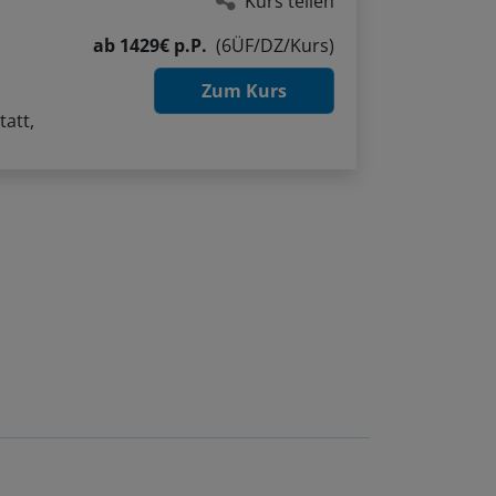
ab
1429€ p.P.
(6ÜF/DZ/Kurs)
Zum Kurs
tatt,