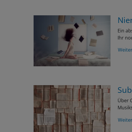
Nie
Ein ab
Ihr no
Weite
Sub
Über G
Musiks
Weite