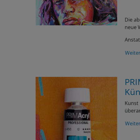
Die ab
neue W
Anstat
Weite
PRI
Kün
Kunst 
überar
Weite