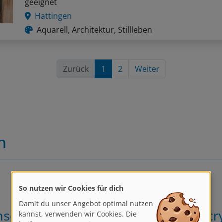
Hattingen
Aquarell, Architektur, Stillleben
Zurück
1
2
Weiter
n
So nutzen wir Cookies für dich
Damit du unser Angebot optimal nutzen
kannst, verwenden wir Cookies. Die
schen malen in der abstrakten Acr
helfen uns, unsere Dienste zu