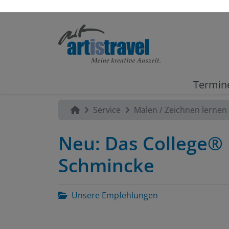
Termin
Service
Malen / Zeichnen lernen
Neu: Das College® 
Schmincke
Unsere Empfehlungen