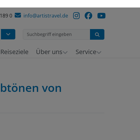
 189 0
info@artistravel.de
Suchen
h
Reiseziele
Über uns
Service
rbtönen von