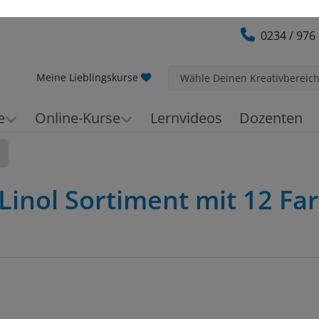
0234 / 976
Meine Lieblingskurse
Wähle Deinen Kreativbereic
e
Online-Kurse
Lernvideos
Dozenten
Linol Sortiment mit 12 Fa