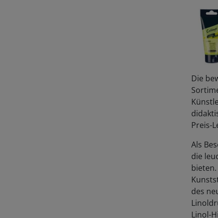
Die be
Sortime
Künstle
didakti
Preis-L
Als Be
die leu
bieten.
Kunsts
des ne
Linoldr
Linol-H