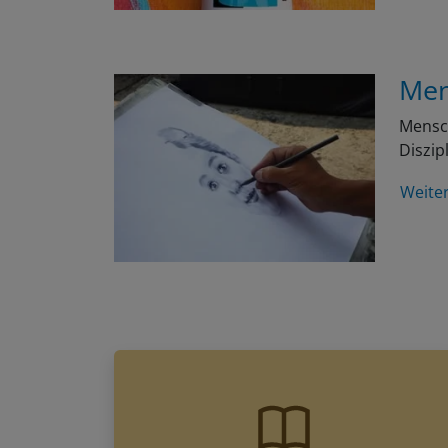
Men
Mensch
Diszip
Weite