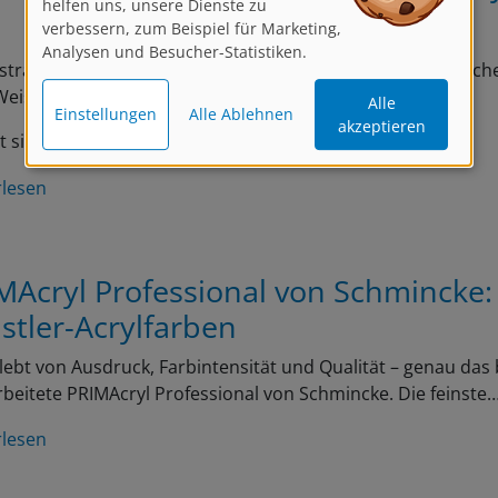
verbessern, zum Beispiel für Marketing,
Analysen und Besucher-Statistiken.
strakte Acrylmalerei eignet sich perfekt, um die menschliche
Alle
eise zu interpretieren!
Einstellungen
Alle Ablehnen
akzeptieren
t sich auf realistische…
rlesen
MAcryl Professional von Schmincke:
stler-Acrylfarben
lebt von Ausdruck, Farbintensität und Qualität – genau das 
beitete PRIMAcryl Professional von Schmincke. Die feinste
rlesen