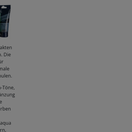
akten
n. Die
ür
imale
hulen.
n-Töne,
gänzung
e
arben
e aqua
rn,