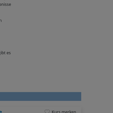
bnisse
n
ibt es
e
Kurs merken