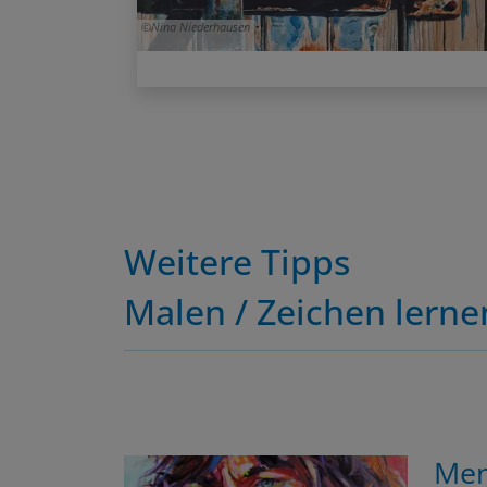
Nina Niederhausen
Weitere Tipps
Malen / Zeichen lerne
Men