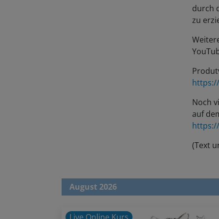
durch 
zu erz
Weitere
YouTub
Produtv
https:
Noch v
auf de
https:
(Text u
August 2026
Live Online Kurs