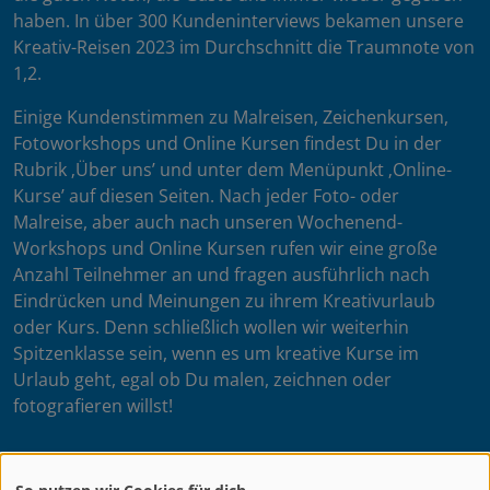
haben. In über 300 Kundeninterviews bekamen unsere
Kreativ-Reisen 2023 im Durchschnitt die Traumnote von
1,2.
Einige Kundenstimmen zu Malreisen, Zeichenkursen,
Fotoworkshops und Online Kursen findest Du in der
Rubrik ‚Über uns’ und unter dem Menüpunkt ‚Online-
Kurse’ auf diesen Seiten. Nach jeder Foto- oder
Malreise, aber auch nach unseren Wochenend-
Workshops und Online Kursen rufen wir eine große
Anzahl Teilnehmer an und fragen ausführlich nach
Eindrücken und Meinungen zu ihrem Kreativurlaub
oder Kurs. Denn schließlich wollen wir weiterhin
Spitzenklasse sein, wenn es um kreative Kurse im
Urlaub geht, egal ob Du malen, zeichnen oder
fotografieren willst!