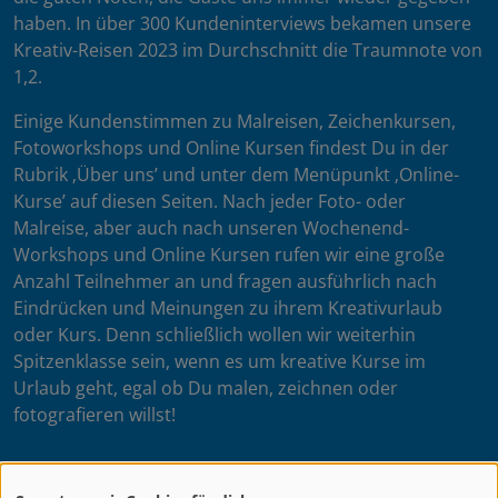
haben. In über 300 Kundeninterviews bekamen unsere
Kreativ-Reisen 2023 im Durchschnitt die Traumnote von
1,2.
Einige Kundenstimmen zu Malreisen, Zeichenkursen,
Fotoworkshops und Online Kursen findest Du in der
Rubrik ‚Über uns’ und unter dem Menüpunkt ‚Online-
Kurse’ auf diesen Seiten. Nach jeder Foto- oder
Malreise, aber auch nach unseren Wochenend-
Workshops und Online Kursen rufen wir eine große
Anzahl Teilnehmer an und fragen ausführlich nach
Eindrücken und Meinungen zu ihrem Kreativurlaub
oder Kurs. Denn schließlich wollen wir weiterhin
Spitzenklasse sein, wenn es um kreative Kurse im
Urlaub geht, egal ob Du malen, zeichnen oder
fotografieren willst!