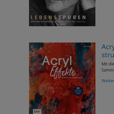
Acr
str
Mit di
Samml
Weite