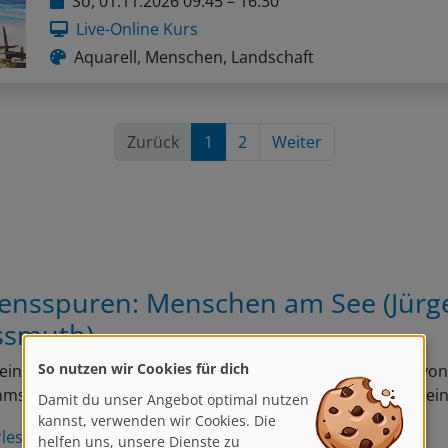
So, 01.11.2026 09:45 – 16:30
Live-Online Kurs
Aquarell, Menschen, Landschaft
Zurück
1
2
Weiter
ensspuren: Menschen am See (Jürg
smuth)
So nutzen wir Cookies für dich
in Portrait mehr als ein Gesicht zeigt: Mit diesem Buch v
Damit du unser Angebot optimal nutzen
st Du eine eindrucksvolle Antwort auf die Frage, wann ei
kannst, verwenden wir Cookies. Die
helfen uns, unsere Dienste zu
rlesen