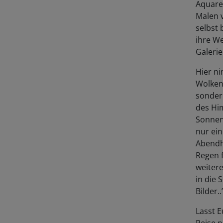
Aquarel
Malen 
selbst 
ihre We
Galerie
Hier ni
Wolken
sonder
des Hi
Sonnen
nur ein
Abendh
Regen f
weitere
in die 
Bilder..
Lasst E