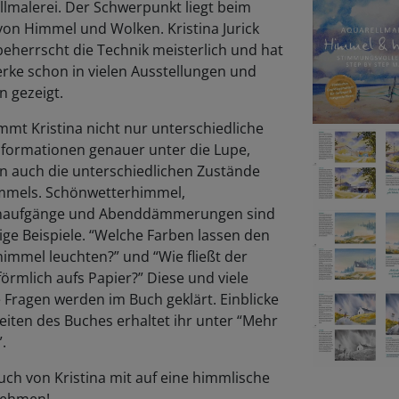
lmalerei. Der Schwerpunkt liegt beim
von Himmel und Wolken. Kristina Jurick
beherrscht die Technik meisterlich und hat
rke schon in vielen Ausstellungen und
n gezeigt.
mmt Kristina nicht nur unterschiedliche
formationen genauer unter die Lupe,
n auch die unterschiedlichen Zustände
mmels. Schönwetterhimmel,
aufgänge und Abenddämmerungen sind
ige Beispiele. “Welche Farben lassen den
immel leuchten?” und “Wie fließt der
örmlich aufs Papier?” Diese und viele
 Fragen werden im Buch geklärt. Einblicke
Seiten des Buches erhaltet ihr unter “Mehr
”.
uch von Kristina mit auf eine himmlische