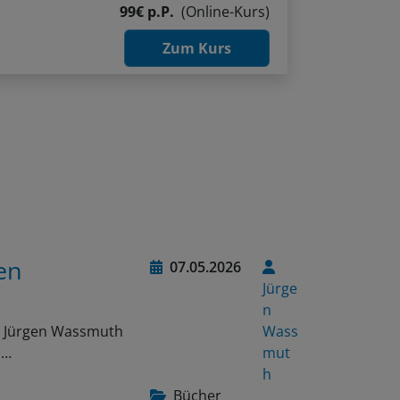
99€ p.P.
(Online-Kurs)
Zum Kurs
en
07.05.2026
Jürge
n
on Jürgen Wassmuth
Wass
n…
mut
h
Bücher