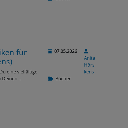
iken für
07.05.2026
Anita
ens)
Hörs
 eine vielfältige
kens
u Deinen…
Bücher