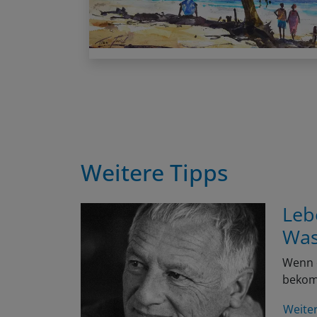
Weitere Tipps
Leb
Was
Wenn e
bekomm
Weite