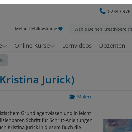
0234 / 976
Meine Lieblingskurse
Wähle Deinen Kreativbereic
e
Online-Kurse
Lernvideos
Dozenten
en
ristina Jurick)
Malerei
aktischem Grundlagenwissen und in leicht
lziehbaren Schritt für Schritt-Anleitungen
uch Kristina Jurick in diesem Buch die