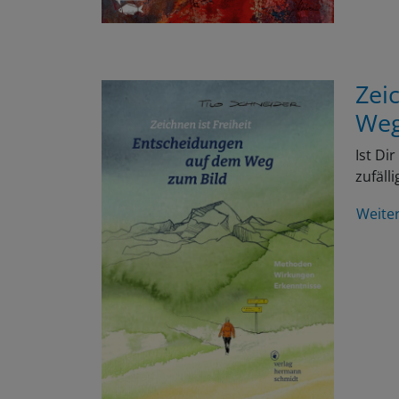
Zei
Weg
Ist Di
zufäll
Weite