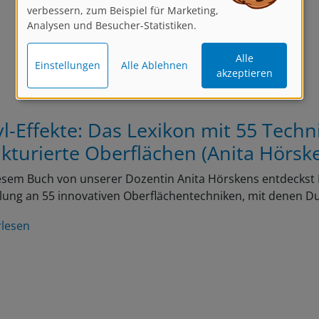
verbessern, zum Beispiel für Marketing,
Analysen und Besucher-Statistiken.
Alle
Einstellungen
Alle Ablehnen
akzeptieren
yl-Effekte: Das Lexikon mit 55 Techn
ukturierte Oberflächen (Anita Hörsk
esem Buch von unserer Dozentin Anita Hörskens entdeckst Du
ung an 55 innovativen Oberflächentechniken, mit denen D
rlesen