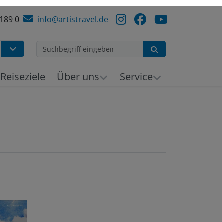
 189 0
info@artistravel.de
Suchen
h
Reiseziele
Über uns
Service