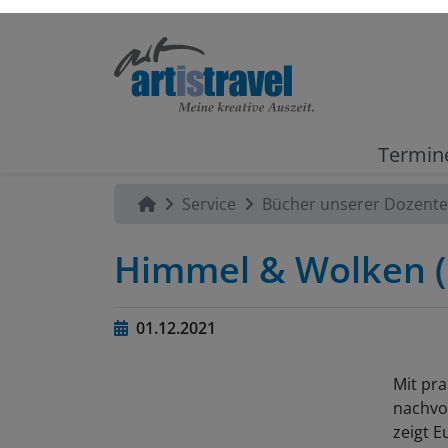
Termin
Service
Bücher unserer Dozent
Himmel & Wolken (K
01.12.2021
Mit pr
nachvol
zeigt E