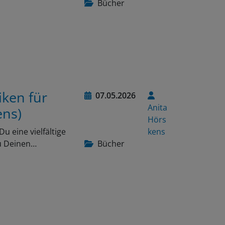
iken für
07.05.2026
Anita
ens)
Hörs
 eine vielfältige
kens
u Deinen…
Bücher