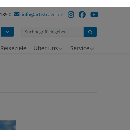
 189 0
info@artistravel.de
Suchen
Reiseziele
Über uns
Service