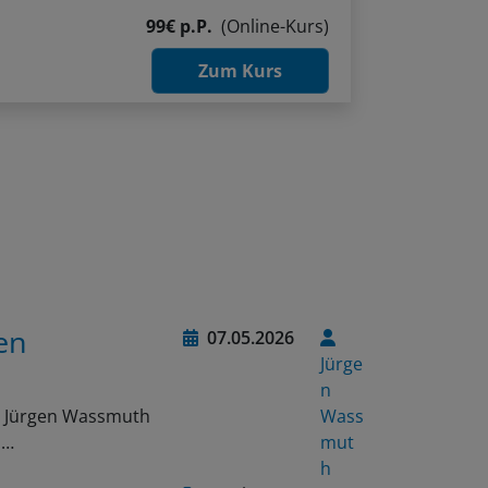
99€ p.P.
(Online-Kurs)
Zum Kurs
en
07.05.2026
Jürge
n
on Jürgen Wassmuth
Wass
n…
mut
h
Bücher