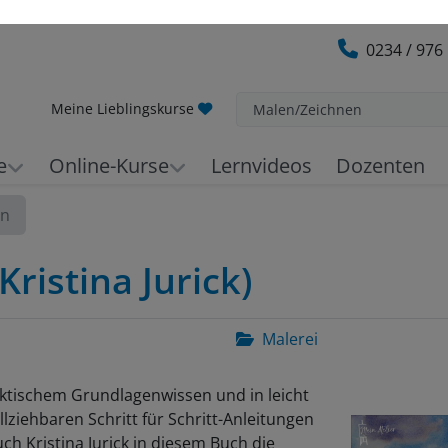
0234 / 976
Meine Lieblingskurse
Malen/Zeichnen
e
Online-Kurse
Lernvideos
Dozenten
en
ristina Jurick)
Malerei
aktischem Grundlagenwissen und in leicht
lziehbaren Schritt für Schritt-Anleitungen
uch Kristina Jurick in diesem Buch die