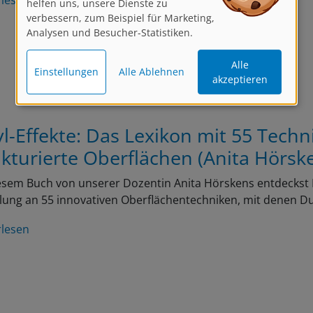
verbessern, zum Beispiel für Marketing,
Analysen und Besucher-Statistiken.
Alle
Einstellungen
Alle Ablehnen
akzeptieren
yl-Effekte: Das Lexikon mit 55 Techn
ukturierte Oberflächen (Anita Hörsk
esem Buch von unserer Dozentin Anita Hörskens entdeckst Du
ung an 55 innovativen Oberflächentechniken, mit denen D
rlesen