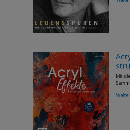
Acr
str
Mit di
Samml
Weite