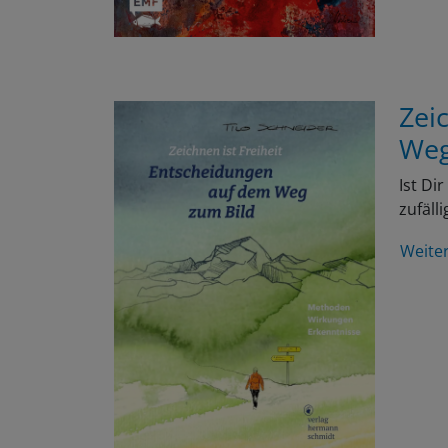
Zei
Weg
Ist Di
zufäll
Weite