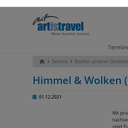
Termin
Service
Bücher unserer Dozent
Himmel & Wolken (K
01.12.2021
Mit pr
nachvol
zeigt E