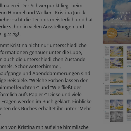
lmalerei. Der Schwerpunkt liegt beim
von Himmel und Wolken. Kristina Jurick
beherrscht die Technik meisterlich und hat
rke schon in vielen Ausstellungen und
n gezeigt.
mmt Kristina nicht nur unterschiedliche
formationen genauer unter die Lupe,
n auch die unterschiedlichen Zustände
mmels. Schönwetterhimmel,
aufgänge und Abenddämmerungen sind
ige Beispiele. “Welche Farben lassen den
immel leuchten?” und “Wie fließt der
örmlich aufs Papier?” Diese und viele
 Fragen werden im Buch geklärt. Einblicke
Seiten des Buches erhaltet ihr unter “Mehr
”.
uch von Kristina mit auf eine himmlische