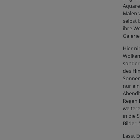
Aquarel
Malen 
selbst 
ihre We
Galerie
Hier ni
Wolken
sonder
des Hi
Sonnen
nur ein
Abendh
Regen f
weitere
in die 
Bilder..
Lasst E