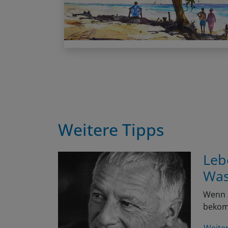
Weitere Tipps
Leb
Was
Wenn e
bekomm
Weite