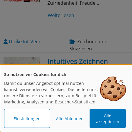
Zufriedenheit, Freude…
Weiterlesen
Ulrike Int-Veen
Zeichnen und
Skizzieren
Intuitives Zeichnen
Wenn man mal nicht weiß, was man
So nutzen wir Cookies für dich
zeichnen soll, kann man es
Damit du unser Angebot optimal nutzen
durchaus einmal mit einem freien,
kannst, verwenden wir Cookies. Die helfen uns,
spontanen, intuitiven Zeichnen
unsere Dienste zu verbessern, zum Beispiel für
probieren. Regel Nummer…
Marketing, Analysen und Besucher-Statistiken.
Weiterlesen
Alle
Einstellungen
Alle Ablehnen
akzeptieren