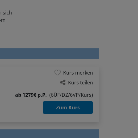
 sich
vom
Kurs merken
Kurs teilen
ab
1279€ p.P.
(6ÜF/DZ/6VP/Kurs)
Zum Kurs