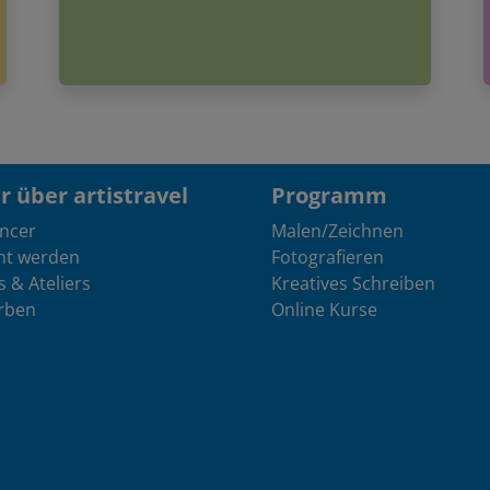
 über artistravel
Programm
encer
Malen/Zeichnen
nt werden
Fotografieren
s & Ateliers
Kreatives Schreiben
rben
Online Kurse