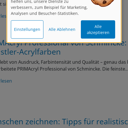
t sich auf realistische…
verbessern, zum Beispiel für Marketing,
Analysen und Besucher-Statistiken.
rlesen
Alle
Einstellungen
Alle Ablehnen
akzeptieren
MAcryl Professional von Schmincke:
stler-Acrylfarben
lebt von Ausdruck, Farbintensität und Qualität – genau das 
beitete PRIMAcryl Professional von Schmincke. Die feinste
rlesen
schen zeichnen: Tipps für realistis