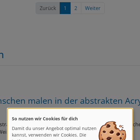
Zurück
1
2
Weiter
n
schen malen in der abstrakten Acr
So nutzen wir Cookies für dich
strakte Acrylmalerei eignet sich perfekt, um die menschliche
Damit du unser Angebot optimal nutzen
kannst, verwenden wir Cookies. Die
eise zu interpretieren!
helfen uns, unsere Dienste zu