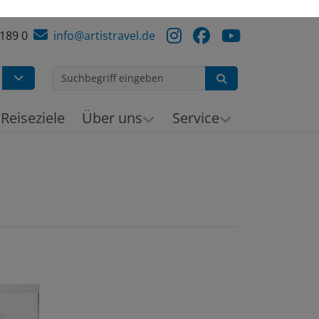
 189 0
info@artistravel.de
Suchen
Reiseziele
Über uns
Service