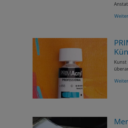
Anstat
Weite
PRI
Kün
Kunst 
überar
Weite
Men