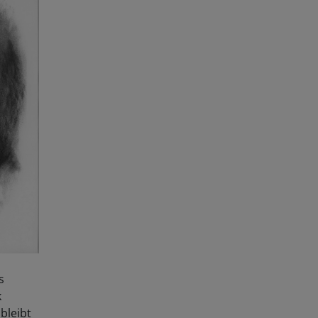
s
k
bleibt