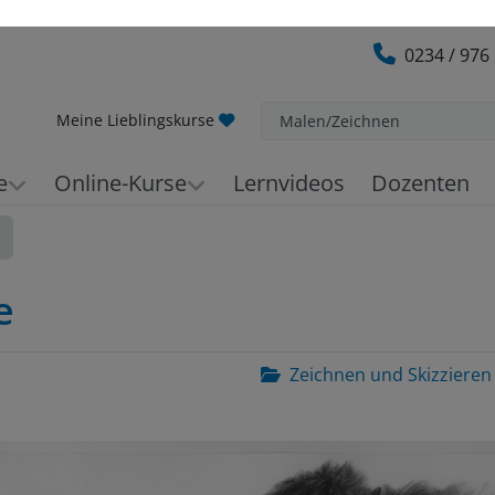
0234 / 976
Meine Lieblingskurse
Malen/Zeichnen
e
Online-Kurse
Lernvideos
Dozenten
e
Zeichnen und Skizzieren