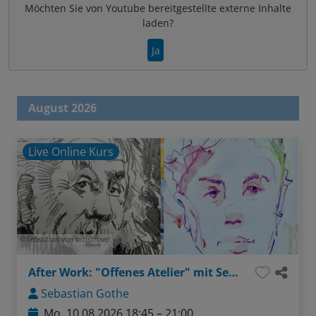
Möchten Sie von
Youtube
bereitgestellte externe Inhalte
laden?
Ja
August 2026
Live Online Kurs
Sebastian von artistravel
After Work: "Offenes Atelier" mit Sebastian - Thema: Gesichter ganz einfach (Bleistift / Aquarellstifte)
Sebastian Gothe
Mo, 10.08.2026 18:45 – 21:00