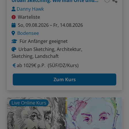
Urban Sketching: Wie man Orte und Gebäude sprechen lässt
Danny Hawk
Warteliste
So, 09.08.2026 – Fr, 14.08.2026
Bodensee
Für Anfänger geeignet
Urban Sketching, Architektur,
Sketching, Landschaft
ab
1029€ p.P.
(5ÜF/DZ/Kurs)
Zum Kurs
Live Online Kurs