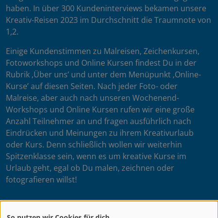
haben. In über 300 Kundeninterviews bekamen unsere
Kreativ-Reisen 2023 im Durchschnitt die Traumnote von
1,2.
Einige Kundenstimmen zu Malreisen, Zeichenkursen,
Fotoworkshops und Online Kursen findest Du in der
Rubrik ‚Über uns’ und unter dem Menüpunkt ‚Online-
Kurse’ auf diesen Seiten. Nach jeder Foto- oder
Malreise, aber auch nach unseren Wochenend-
Workshops und Online Kursen rufen wir eine große
Anzahl Teilnehmer an und fragen ausführlich nach
Eindrücken und Meinungen zu ihrem Kreativurlaub
oder Kurs. Denn schließlich wollen wir weiterhin
Spitzenklasse sein, wenn es um kreative Kurse im
Urlaub geht, egal ob Du malen, zeichnen oder
fotografieren willst!
So nutzen wir Cookies für dich