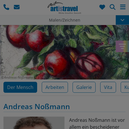
Such
Malen/Zeichnen
Andreas Noßmann
Der Mensch
Arbeiten
Galerie
Vita
K
Andreas Noßmann
Andreas Noßmann ist vor
allem ein bescheidener