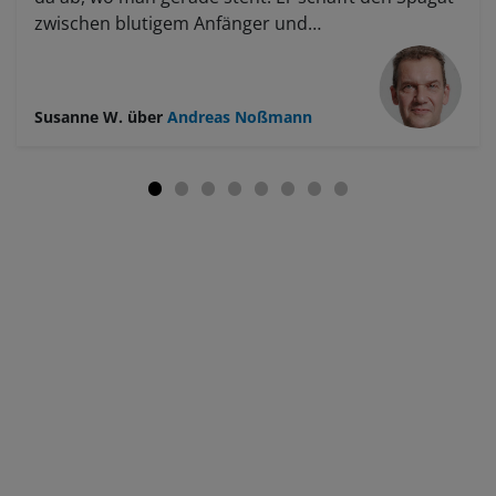
zwischen blutigem Anfänger und
Fortgeschrittenem und bekommt es hin, dass am
Ende wirklich alle zufrieden sind. Wir waren alle
traurig, dass der Kurs so schnell vorüber war, was
Susanne W.
über
Andreas Noßmann
will man mehr? Nach so einem Kurs komme ich
meistens richtig ins Arbeiten und erweitere meine
Herangehensweise. Er macht das Ganze nicht
zwanghaft, sondern lässt viel Offenheit zu.