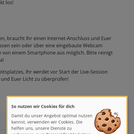
kt los!
, braucht Ihr einen Internet-Anschluss und Euer
sen sein oder über eine eingebaute Webcam
e von einem Smartphone aus möglich. Bitte reinigt
a!
itsplatzes, Ihr werdet vor Start der Live-Session
und Euer Licht zu überprüfen!
So nutzen wir Cookies für dich
Damit du unser Angebot optimal nutzen
kannst, verwenden wir Cookies. Die
helfen uns, unsere Dienste zu