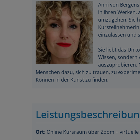
Anni von Bergens
in ihren Werken, 
umzugehen. Sie ha
KursteilnehmerInne
einzulassen und 
Sie liebt das Unko
Wissen, sondern v
auszuprobieren. M
Menschen dazu, sich zu trauen, zu experim
Können in der Kunst zu finden.
Leistungsbeschreibu
Ort
: Online Kursraum über Zoom + virtuelle