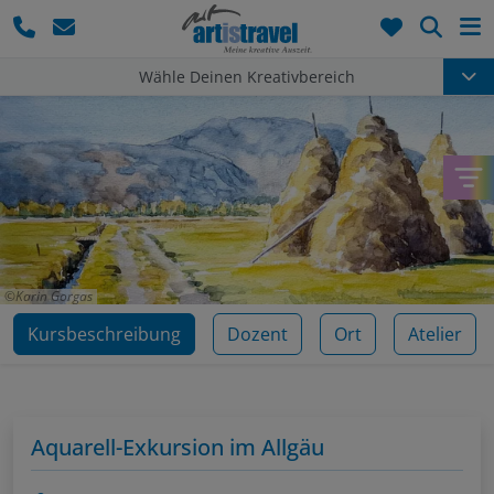
Such
Wähle Deinen Kreativbereich
Karin Gorgas
Kursbeschreibung
Dozent
Ort
Atelier
Aquarell-Exkursion im Allgäu