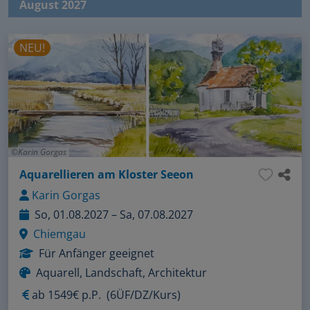
August 2027
NEU!
Karin Gorgas
Aquarellieren am Kloster Seeon
Karin Gorgas
So, 01.08.2027 – Sa, 07.08.2027
Chiemgau
Für Anfänger geeignet
Aquarell, Landschaft, Architektur
ab
1549€ p.P.
(6ÜF/DZ/Kurs)