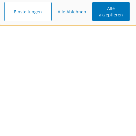
Alle
Einstellungen
Alle Ablehnen
akzeptieren
Katalog
Newsletter
Gutschein
bestellen
bestellen
schenken
Kontakt