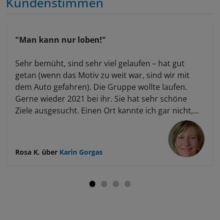
Kundenstimmen
"Man kann nur loben!"
Sehr bemüht, sind sehr viel gelaufen – hat gut
getan (wenn das Motiv zu weit war, sind wir mit
dem Auto gefahren). Die Gruppe wollte laufen.
Gerne wieder 2021 bei ihr. Sie hat sehr schöne
Ziele ausgesucht. Einen Ort kannte ich gar nicht,
obwohl ich Würzburgerin bin. Sie ist sehr auf uns
eingegangen. Habe viel gelernt. Sie hat viel Ahnung
und bringt es mit Freude rüber. Es waren alle
Rosa K.
über
Karin Gorgas
zufrieden. Man kann nur loben.