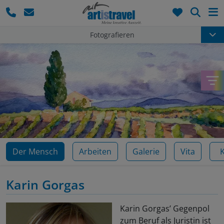
Such
Fotografieren
Der Mensch
Arbeiten
Galerie
Vita
Karin Gorgas
Karin Gorgas’ Gegenpol
zum Beruf als Juristin ist