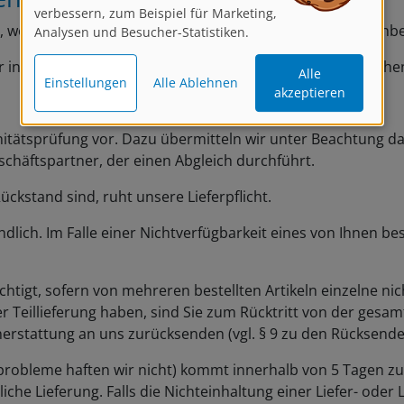
verbessern, zum Beispiel für Marketing,
Analysen und Besucher-Statistiken.
 wenn Ihre Gegenansprüche rechtskräftig festgestellt, unbe
r insoweit ausüben, als Ihr Gegenanspruch auf dem gleiche
Alle
Einstellungen
Alle Ablehnen
akzeptieren
nitätsprüfung vor. Dazu übermitteln wir unter Beachtung da
häftspartner, der einen Abgleich durchführt.
Rückstand sind, ruht unsere Lieferpflicht.
ndlich. Im Falle einer Nichtverfügbarkeit eines von Ihnen be
chtigt, sofern von mehreren bestellten Artikeln einzelne nich
er Teillieferung haben, sind Sie zum Rücktritt von der gesa
nerstattung an uns zurücksenden (vgl. § 9 zu den Rücksend
sprobleme haften wir nicht) kommt innerhalb von 5 Tagen zu
he Lieferung. Falls die Nichteinhaltung einer Liefer- oder 