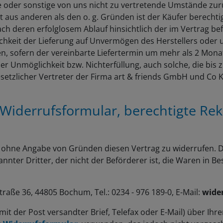
oder sonstige von uns nicht zu vertretende Umstände zurü
ist aus anderen als den o. g. Gründen ist der Käufer berechti
 deren erfolglosem Ablauf hinsichtlich der im Vertrag bef
chkeit der Lieferung auf Unvermögen des Herstellers oder u
n, sofern der vereinbarte Liefertermin um mehr als 2 Monat
Unmöglichkeit bzw. Nichterfüllung, auch solche, die bis z
esetzlicher Vertreter der Firma art & friends GmbH und Co K
Widerrufsformular
, berechtigte Re
 ohne Angabe von Gründen diesen Vertrag zu widerrufen. Di
nnter Dritter, der nicht der Beförderer ist, die Waren in 
raße 36, 44805 Bochum, Tel.: 0234 - 976 189-0, E-Mail:
wider
 mit der Post versandter Brief, Telefax oder E-Mail) über Ih
-Widerrufsformular
verwenden, das jedoch nicht vorgesch