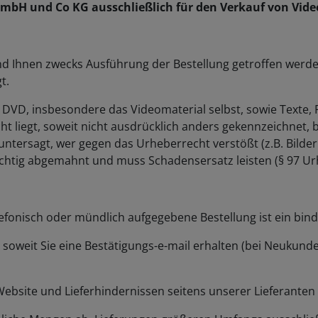
GmbH und Co KG ausschließlich für den Verkauf von Vide
nd Ihnen zwecks Ausführung der Bestellung getroffen werden
t.
en DVD, insbesondere das Videomaterial selbst, sowie Texte, 
t liegt, soweit nicht ausdrücklich anders gekennzeichnet,
 untersagt, wer gegen das Urheberrecht verstößt (z.B. Bilde
lichtig abgemahnt und muss Schadensersatz leisten (§ 97 Ur
 telefonisch oder mündlich aufgegebene Bestellung ist ein bi
ich, soweit Sie eine Bestätigungs-e-mail erhalten (bei Neuk
Website und Lieferhindernissen seitens unserer Lieferanten 
bliche Mengen ab, Lieferungen größeren Umfangs ausschlie