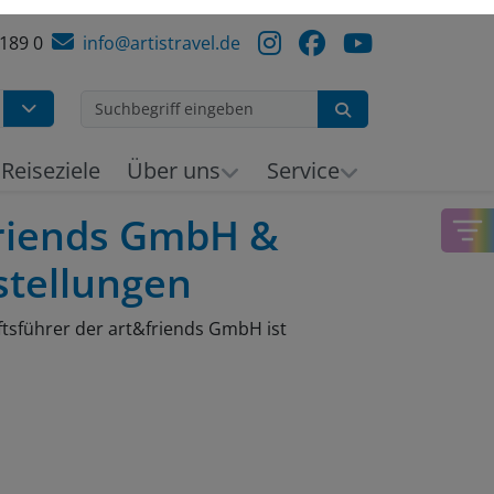
 189 0
info@artistravel.de
Suchen
Reiseziele
Über uns
Service
friends GmbH &
estellungen
tsführer der art&friends GmbH ist