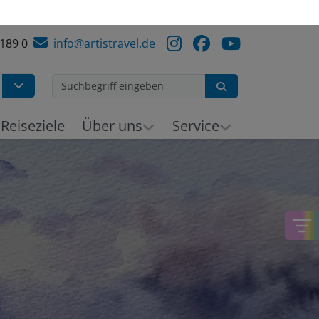
 189 0
info@artistravel.de
Suchen
Reiseziele
Über uns
Service