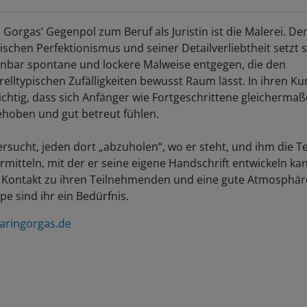
 Gorgas’ Gegenpol zum Beruf als Juristin ist die Malerei. D
tischen Perfektionismus und seiner Detailverliebtheit setzt s
inbar spontane und lockere Malweise entgegen, die den
elltypischen Zufälligkeiten bewusst Raum lässt. In ihren Kur
ichtig, dass sich Anfänger wie Fortgeschrittene gleicherma
ehoben und gut betreut fühlen.
ersucht, jeden dort „abzuholen“, wo er steht, und ihm die T
rmitteln, mit der er seine eigene Handschrift entwickeln ka
 Kontakt zu ihren Teilnehmenden und eine gute Atmosphäre
e sind ihr ein Bedürfnis.
aringorgas.de