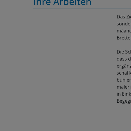
Das Zi
sonder
mäande
Brette
Die Sc
dass d
ergänz
schaff
buhlen
maleri
in Ein
Begegn