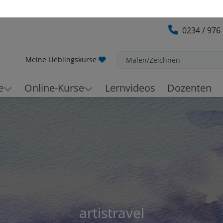
0234 / 976
Meine Lieblingskurse
Malen/Zeichnen
e
Online-Kurse
Lernvideos
Dozenten
artistravel