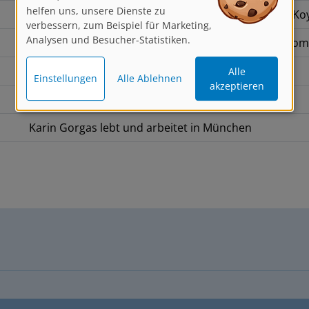
verbessern, zum Beispiel für Marketing,
Schülerin des überzeugten Plein-Air-Malers Volker Ko
Analysen und Besucher-Statistiken.
jährliche Malreisen in die Provence und nach Usedom
Alle
Einstellungen
Alle Ablehnen
akzeptieren
Dozentin für Aquarellmalerei
zahlreiche Ausstellungen in Deutschland
Karin Gorgas lebt und arbeitet in München