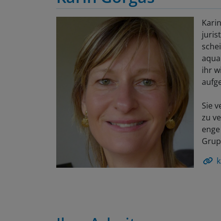
Karin
juris
sche
aquar
ihr w
aufg
Sie v
zu ve
enge
Grupp
k
Ihre Arbeiten