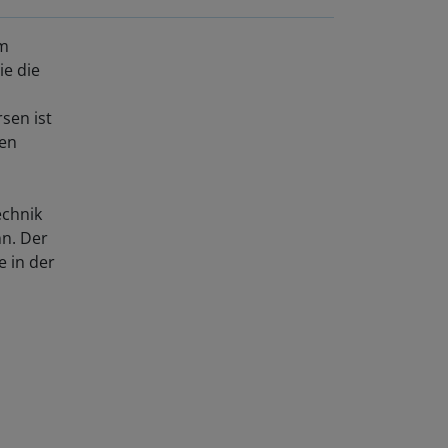
em
ie die
sen ist
ßen
echnik
nn. Der
 in der