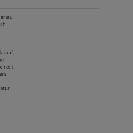
ieren,
ach
darauf,
ie
chkeit
ers
Natur