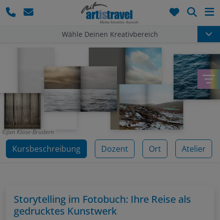
Such
Wähle Deinen Kreativbereich
Jan Klose-Brüdern
Kursbeschreibung
Dozent
Ort
Atelier
Storytelling im Fotobuch: Ihre Reise als
gedrucktes Kunstwerk