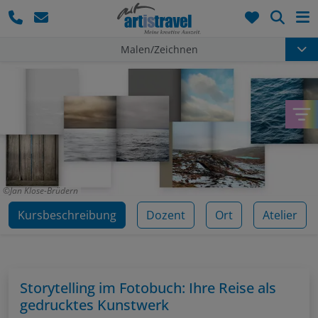
Such
Malen/Zeichnen
Jan Klose-Brüdern
Kursbeschreibung
Dozent
Ort
Atelier
Storytelling im Fotobuch: Ihre Reise als
gedrucktes Kunstwerk