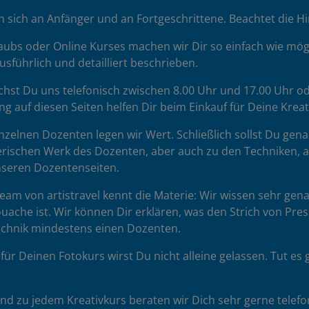
sich an Anfänger und an Fortgeschrittene. Beachtet die H
ubs oder Online Kurses machen wir Dir so einfach wie mögl
sführlich und detailliert beschrieben.
chst Du uns telefonisch zwischen 8.00 Uhr und 17.00 Uhr od
ng auf diesen Seiten helfen Dir beim Einkauf für Deine Krea
zelnen Dozenten legen wir Wert. Schließlich sollst Du gena
rischen Werk des Dozenten, aber auch zu den Techniken, auf 
unseren Dozentenseiten.
am von artistravel kennt die Materie: Wir wissen sehr gena
uache ist. Wir können Dir erklären, was den Strich von Pr
Technik mindestens einen Dozenten.
für Deinen Fotokurs wirst Du nicht alleine gelassen. Tut 
d zu jedem Kreativkurs beraten wir Dich sehr gerne telefon