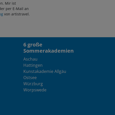
. Mir ist
er per E-Mail an
ng
von artistravel.
6 große
Sommerakademien
Aschau
Hattingen
Kunstakademie Allgäu
Ostsee
Würzburg
Worpswede