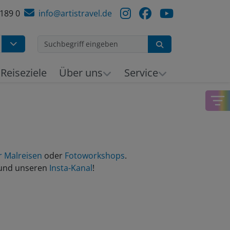
 189 0
info@artistravel.de
Suchen
Reiseziele
Über uns
Service
r Malreisen
oder
Fotoworkshops
.
und unseren
Insta-Kanal
!