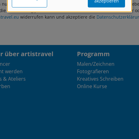
akzeptieren
 nur für diesen Zweck verwendet und nicht an Dritte weitergegeben
 die Zustimmung jederzeit über den Abmelde-Link im Newsletter od
travel.eu
widerrufen kann und akzeptiere die
Datenschutzerkläru
 über artistravel
Programm
encer
Malen/Zeichnen
nt werden
Fotografieren
s & Ateliers
Kreatives Schreiben
rben
Online Kurse