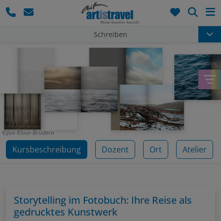
Such
Schreiben
Jan Klose-Brüdern
Kursbeschreibung
Dozent
Ort
Atelier
Storytelling im Fotobuch: Ihre Reise als
gedrucktes Kunstwerk