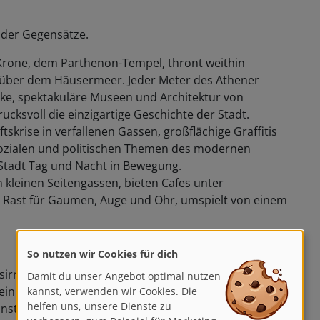
 der Gegensätze.
 Krone, dem Parthenon-Tempel, thront weithin
t über dem Häusermeer. Jeder Meter des Athener
ike, spektakuläre Museen und Architektur von
cksvoll die einzigartige Geschichte der Stadt.
skrise in verfallenen Gassen, großflächige Graffitis
sozialen und politischen Themen des modernen
Stadt Tag und Nacht in Bewegung.
 kleinen Seitengassen, bieten Cafes unter
 Rast für Gaumen, Auge und Ohr, umspielt von einem
So nutzen wir Cookies für dich
Psirri“ im Zentrum der Stadt stehen unseren
Damit du unser Angebot optimal nutzen
inheiten zur Verfügung, die den Charakter der alten
kannst, verwenden wir Cookies. Die
helfen uns, unsere Dienste zu
stler mischen. Obwohl im Herzen der Stadt, sind die