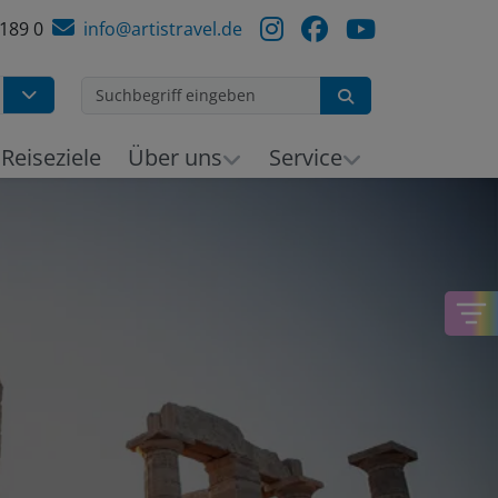
 189 0
info@artistravel.de
Suchen
h
Reiseziele
Über uns
Service