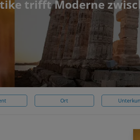
tike trifft Moderne zwisc
ent
Ort
Unterkun