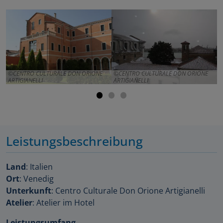
CENTRO CULTURALE DON ORIONE
CENTRO CULTURALE DON ORIONE
ARTIGIANELLI
ARTIGIANELLI
A
Leistungsbeschreibung
Land
: Italien
Ort
: Venedig
Unterkunft
: Centro Culturale Don Orione Artigianelli
Atelier
: Atelier im Hotel
Leistungsumfang