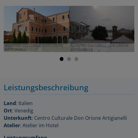
CENTRO CULTURALE DON ORIONE
CENTRO CULTURALE DON ORIONE
ARTIGIANELLI
ARTIGIANELLI
A
Leistungsbeschreibung
Land
: Italien
Ort
: Venedig
Unterkunft
: Centro Culturale Don Orione Artigianelli
Atelier
: Atelier im Hotel
Leistungsumfang