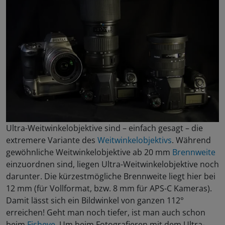
Ultra-Weitwinkelobjektive sind – einfach gesagt – die
extremere Variante des
Weitwinkelobjektivs
. Während
gewöhnliche Weitwinkelobjektive ab 20 mm
Brennweite
einzuordnen sind, liegen Ultra-Weitwinkelobjektive noch
darunter. Die kürzestmögliche Brennweite liegt hier bei
12 mm (für Vollformat, bzw. 8 mm für APS-C Kameras).
Damit lässt sich ein Bildwinkel von ganzen 112°
erreichen! Geht man noch tiefer, ist man auch schon
beim
Fisheye
. Um beim Fotografieren mit dem Ultra-