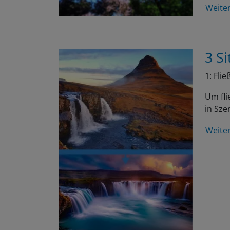
Weite
3 Si
1: Fli
Um fli
in Sze
Weite