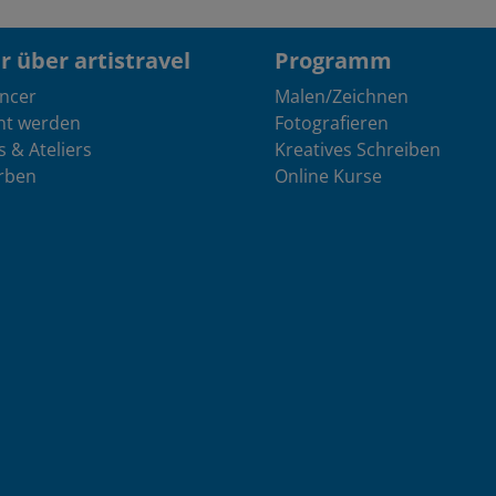
 über artistravel
Programm
encer
Malen/Zeichnen
nt werden
Fotografieren
s & Ateliers
Kreatives Schreiben
rben
Online Kurse