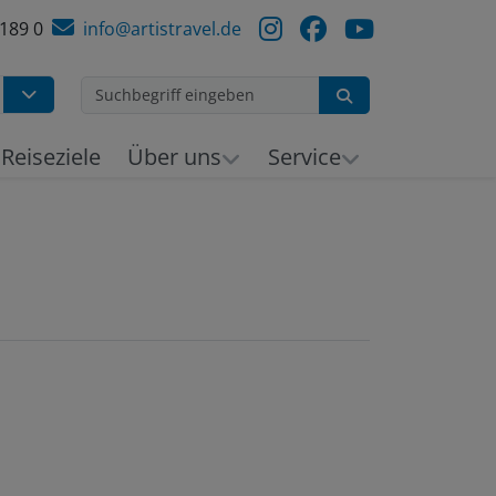
 189 0
info@artistravel.de
Suchen
h
Reiseziele
Über uns
Service