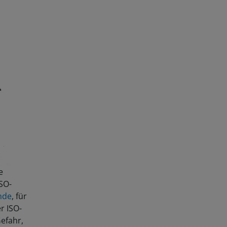
e
ISO-
nde
, für
r ISO-
efahr,