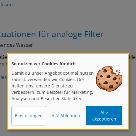
rlesen
tuationen für analoge Filter
eßendes Wasser
eßendes Wasser – also zum Beispiel Bäche oder Wasserfäll
So nutzen wir Cookies für dich
ne zu setzen, benötigt man einen…
Damit du unser Angebot optimal nutzen
rlesen
kannst, verwenden wir Cookies. Die
helfen uns, unsere Dienste zu
verbessern, zum Beispiel für Marketing,
Analysen und Besucher-Statistiken.
Alle
Einstellungen
Alle Ablehnen
akzeptieren