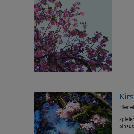
Kir
Hier e
spiele
einzu