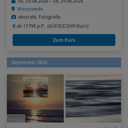
So, 23.08.2026 – Sa, 29.08.2026
Worpswede
abstrakt, Fotografie
ab
1179€ p.P.
(6ÜF/DZ/2HP/Kurs)
Zum Kurs
September 2026
Anja Artzt