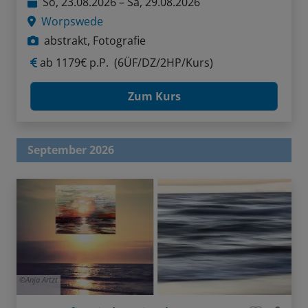
So, 23.08.2026 – Sa, 29.08.2026
Worpswede
abstrakt, Fotografie
ab
1179€ p.P.
(6ÜF/DZ/2HP/Kurs)
Zum Kurs
September 2026
Anja Artzt