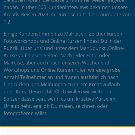
die guten Noten, die Gäste uns immer wieder gegeben
haben. In über 300 Kundeninterviews bekamen unsere
Kreativ-Reisen 2023 im Durchschnitt die Traumnote von
1,2.
Einige Kundenstimmen zu Malreisen, Zeichenkursen,
Fotoworkshops und Online Kursen findest Du in der
Rubrik ‚Über uns’ und unter dem Menüpunkt ‚Online-
Kurse’ auf diesen Seiten. Nach jeder Foto- oder
Malreise, aber auch nach unseren Wochenend-
Workshops und Online Kursen rufen wir eine große
Anzahl Teilnehmer an und fragen ausführlich nach
Eindrücken und Meinungen zu ihrem Kreativurlaub
oder Kurs. Denn schließlich wollen wir weiterhin
Spitzenklasse sein, wenn es um kreative Kurse im
Urlaub geht, egal ob Du malen, zeichnen oder
fotografieren willst!