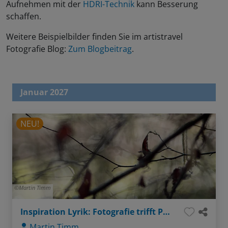
Aufnehmen mit der
HDRI-Technik
kann Besserung
schaffen.
Weitere Beispielbilder finden Sie im artistravel
Fotografie Blog:
Zum Blogbeitrag
.
Januar 2027
NEU!
Martin Timm
Inspiration Lyrik: Fotografie trifft Poesie
Martin Timm