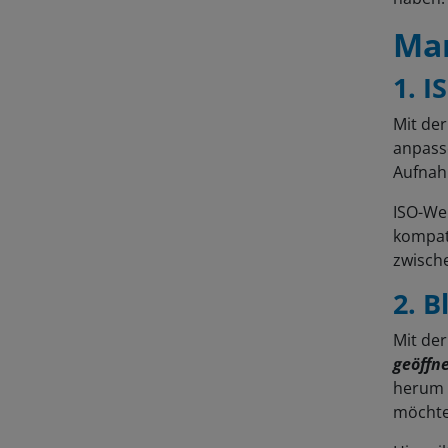
Man
1. I
Mit der
anpasse
Aufnah
ISO-Wer
kompati
zwische
2. B
Mit der
geöffn
herum 
möcht