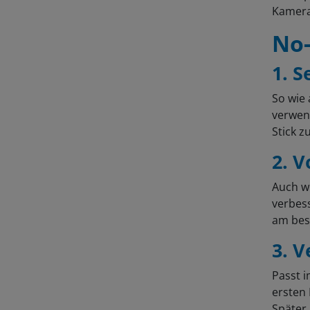
Kamera
No-
1. S
So wie 
verwend
Stick 
2. 
Auch w
verbess
am bes
3. 
Passt 
ersten 
Später 