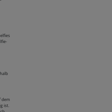
elfies
fie-
shalb
f dem
g ist.
rch