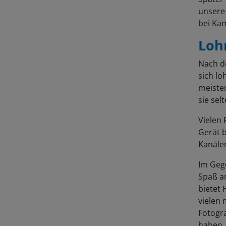
unsere 
bei Ka
Lohn
Nach d
sich l
meiste
sie sel
Vielen 
Gerät b
Kanälen
Im Geg
Spaß an
bietet 
vielen
Fotogra
haben.