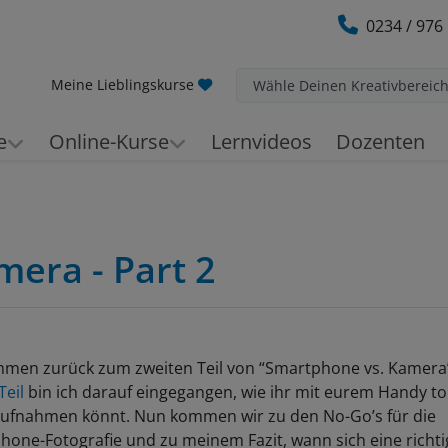
0234 / 976
Meine Lieblingskurse
Wähle Deinen Kreativbereic
e
Online-Kurse
Lernvideos
Dozenten
era - Part 2
mmen zurück zum zweiten Teil von “Smartphone vs. Kamera”
Teil
bin ich darauf eingegangen, wie ihr mit eurem Handy to
aufnahmen könnt. Nun kommen wir zu den No-Go’s für die
one-Fotografie und zu meinem Fazit, wann sich eine richti