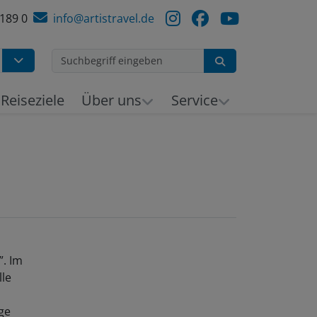
 189 0
info@artistravel.de
Suchen
h
Reiseziele
Über uns
Service
. Im
lle
ge