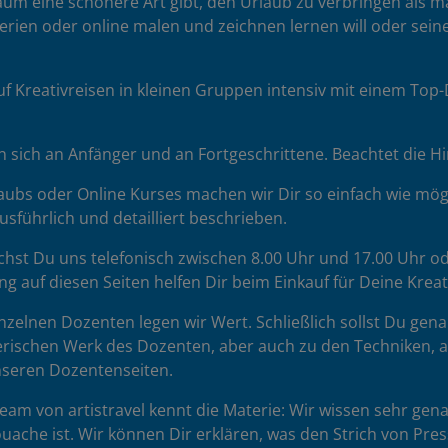
 kaum eine schönere Art gibt, den Urlaub zu verbringen als 
erien oder online malen und zeichnen lernen will oder seine
uf Kreativreisen in kleinen Gruppen intensiv mit einem To
sich an Anfänger und an Fortgeschrittene. Beachtet die H
ubs oder Online Kurses machen wir Dir so einfach wie mögl
sführlich und detailliert beschrieben.
chst Du uns telefonisch zwischen 8.00 Uhr und 17.00 Uhr od
ng auf diesen Seiten helfen Dir beim Einkauf für Deine Krea
zelnen Dozenten legen wir Wert. Schließlich sollst Du gena
rischen Werk des Dozenten, aber auch zu den Techniken, auf 
unseren Dozentenseiten.
am von artistravel kennt die Materie: Wir wissen sehr gena
uache ist. Wir können Dir erklären, was den Strich von Pr