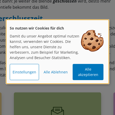
lt dann: Je weiter die Blende
geschlossen
wird, desto mehr
entiefe bekommt das Bild.
erschlusszeit
ulierung der Verschlusszeit (auch bekannt als Belichtungszei
So nutzen wir Cookies für dich
itere hilfreiche Einstellung. Durch das schnelle schließen d
Damit du unser Angebot optimal nutzen
lusses, können bewegende Objekte mit besserer Schärfe
kannst, verwenden wir Cookies. Die
mmen werden. Da die Belichtungszeit kurz ist, sind die bil
helfen uns, unsere Dienste zu
nkel, da in kürzester Zeit wenig Licht auf den Sensor fällt.
verbessern, zum Beispiel für Marketing,
Analysen und Besucher-Statistiken.
das Entdecken von verschiedenen Kameras, Objektiven und
m Equipment eröffnen sich immer mehr Möglichkeiten und
Alle
Einstellungen
Alle Ablehnen
ität werden keine Grenzen gesetzt.
akzeptieren