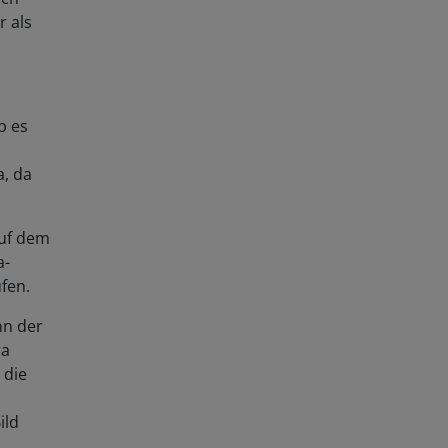
r als
b es
a, da
auf dem
a-
fen.
nn der
ra
 die
ild