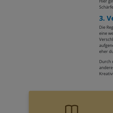
Hier gi
Schärf
3. V
Die Reg
eine we
Versch
aufgeno
eher du
Durch 
andere
Kreativ