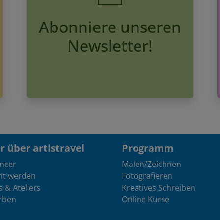
Abonniere unseren
Newsletter!
 über artistravel
Programm
encer
Malen/Zeichnen
nt werden
Fotografieren
s & Ateliers
Kreatives Schreiben
rben
Online Kurse