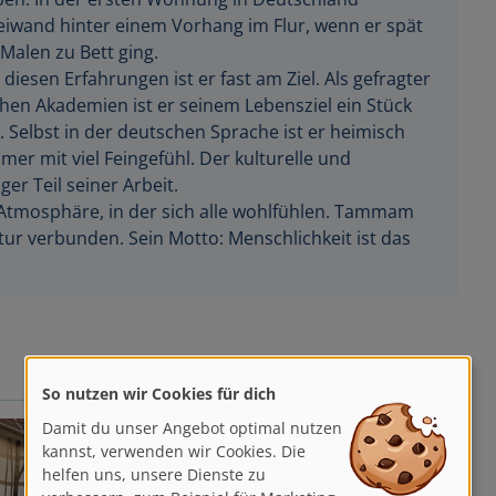
eiwand hinter einem Vorhang im Flur, wenn er spät
Malen zu Bett ging.
diesen Erfahrungen ist er fast am Ziel. Als gefragter
hen Akademien ist er seinem Lebensziel ein Stück
Selbst in der deutschen Sprache ist er heimisch
er mit viel Feingefühl. Der kulturelle und
ger Teil seiner Arbeit.
e Atmosphäre, in der sich alle wohlfühlen. Tammam
atur verbunden. Sein Motto: Menschlichkeit ist das
So nutzen wir Cookies für dich
Damit du unser Angebot optimal nutzen
kannst, verwenden wir Cookies. Die
helfen uns, unsere Dienste zu