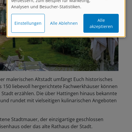
verbessern, zum Beispiel für Marketing,
Analysen und Besucher-Statistiken.
Alle
Einstellungen
Alle Ablehnen
akzeptieren
 der malerischen Altstadt umfängt Euch historisches
ls 150 liebevoll hergerichtete Fachwerkhäuser können
 Stadt erzählen. Die über Hattingen hinaus bekannte
und rundet mit vielseitigen kulinarischen Angeboten
ltene Stadtmauer, der einzigartige geschlossen
senhaus oder das alte Rathaus der Stadt.