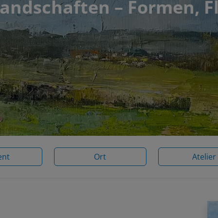
andschaften – Formen, F
ent
Ort
Atelier