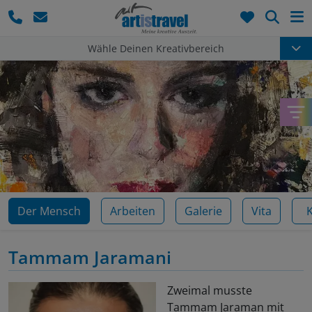
Such
Wähle Deinen Kreativbereich
Der Mensch
Arbeiten
Galerie
Vita
Tammam Jaramani
Zweimal musste
Tammam Jaraman mit