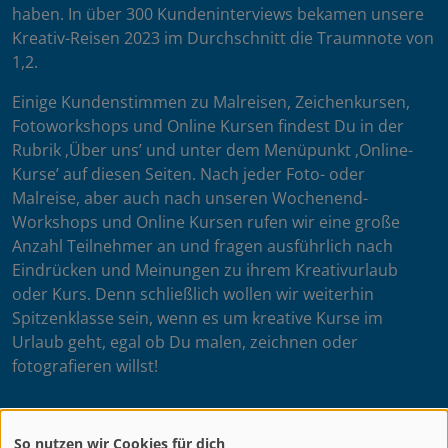
haben. In über 300 Kundeninterviews bekamen unsere
Kreativ-Reisen 2023 im Durchschnitt die Traumnote von
1,2.
Einige Kundenstimmen zu Malreisen, Zeichenkursen,
Fotoworkshops und Online Kursen findest Du in der
Rubrik ‚Über uns’ und unter dem Menüpunkt ‚Online-
Kurse’ auf diesen Seiten. Nach jeder Foto- oder
Malreise, aber auch nach unseren Wochenend-
Workshops und Online Kursen rufen wir eine große
Anzahl Teilnehmer an und fragen ausführlich nach
Eindrücken und Meinungen zu ihrem Kreativurlaub
oder Kurs. Denn schließlich wollen wir weiterhin
Spitzenklasse sein, wenn es um kreative Kurse im
Urlaub geht, egal ob Du malen, zeichnen oder
fotografieren willst!
So nutzen wir Cookies für dich
Dein artistravel Team