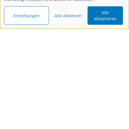
Alle
Einstellungen
Alle Ablehnen
akzeptieren
Katalog
Newsletter
Gutschein
bestellen
bestellen
schenken
Kontakt