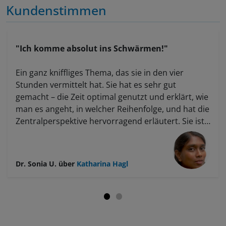
Kundenstimmen
"Ich komme absolut ins Schwärmen!"
Ein ganz kniffliges Thema, das sie in den vier
Stunden vermittelt hat. Sie hat es sehr gut
gemacht – die Zeit optimal genutzt und erklärt, wie
man es angeht, in welcher Reihenfolge, und hat die
Zentralperspektive hervorragend erläutert. Sie ist
das Thema strukturiert und verständlich
durchgegangen und hat dabei korrigiert, wo nötig.
Ich komme absolut ins Schwärmen – hätte nie
Dr. Sonia U.
über
Katharina Hagl
gedacht, dass es online so gut funktionieren kann.
Sie sollten die Dozentin unbedingt behalten!