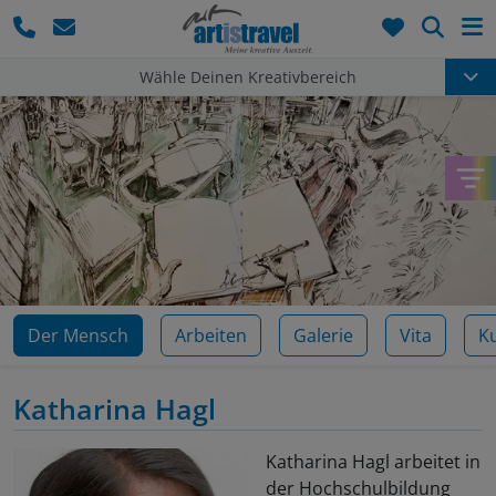
Such
Wähle Deinen Kreativbereich
Der Mensch
Arbeiten
Galerie
Vita
K
Katharina Hagl
Katharina Hagl arbeitet in
der Hochschulbildung