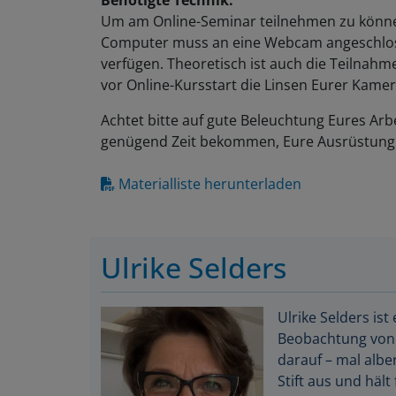
Um am Online-Seminar teilnehmen zu können
Computer muss an eine Webcam angeschlos
verfügen. Theoretisch ist auch die Teilnahm
vor Online-Kursstart die Linsen Eurer Kamer
Achtet bitte auf gute Beleuchtung Eures Arbe
genügend Zeit bekommen, Eure Ausrüstung 
Materialliste herunterladen
Ulrike Selders
Ulrike Selders ist
Beobachtung von 
darauf – mal albe
Stift aus und hält 
Phantasie spielen