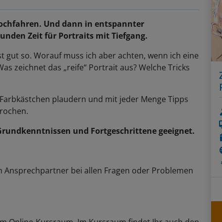
ochfahren. Und dann in entspannter
den Zeit für Portraits mit Tiefgang.
ist gut so. Worauf muss ich aber achten, wenn ich eine
as zeichnet das „reife“ Portrait aus? Welche Tricks
 Farbkästchen plaudern und mit jeder Menge Tipps
prochen.
 Grundkenntnissen und Fortgeschrittene geeignet.
n Ansprechpartner bei allen Fragen oder Problemen
zum Online-Kursraum. Im Kursraum findet Ihr auch den