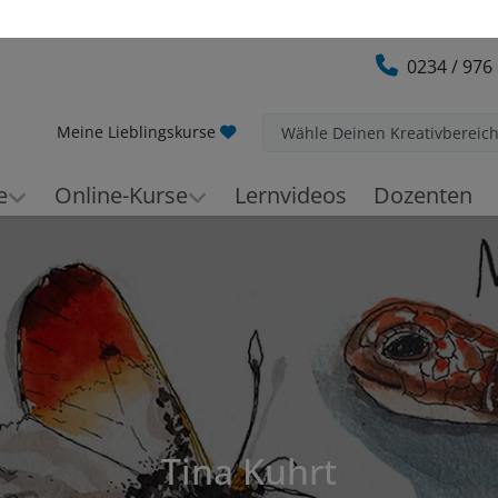
0234 / 976
Meine Lieblingskurse
Wähle Deinen Kreativbereic
e
Online-Kurse
Lernvideos
Dozenten
Tina Kuhrt