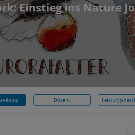
rk: Einstieg ins Nature J
hreibung
Dozent
Leistungsbesc