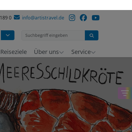
 189 0
info@artistravel.de
Suchen
h
Reiseziele
Über uns
Service