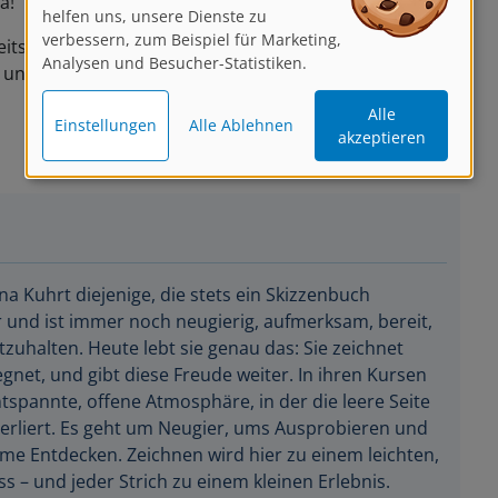
verbessern, zum Beispiel für Marketing,
Analysen und Besucher-Statistiken.
itsplatzes, Ihr werdet vor Start der Live-Session
und Euer Licht zu überprüfen!
Alle
Einstellungen
Alle Ablehnen
akzeptieren
na Kuhrt diejenige, die stets ein Skizzenbuch
r und ist immer noch neugierig, aufmerksam, bereit,
zuhalten. Heute lebt sie genau das: Sie zeichnet
egnet, und gibt diese Freude weiter. In ihren Kursen
ntspannte, offene Atmosphäre, in der die leere Seite
erliert. Es geht um Neugier, ums Ausprobieren und
e Entdecken. Zeichnen wird hier zu einem leichten,
s – und jeder Strich zu einem kleinen Erlebnis.