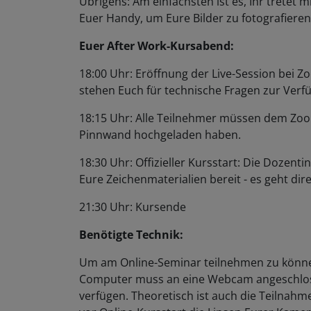
Euer Handy, um Eure Bilder zu fotografiere
Euer After Work-Kursabend:
18:00 Uhr: Eröffnung der Live-Session bei Zoo
stehen Euch für technische Fragen zur Ver
18:15 Uhr: Alle Teilnehmer müssen dem Zoom
Pinnwand hochgeladen haben.
18:30 Uhr: Offizieller Kursstart: Die Dozent
Eure Zeichenmaterialien bereit - es geht dire
21:30 Uhr: Kursende
Benötigte Technik:
Um am Online-Seminar teilnehmen zu können
Computer muss an eine Webcam angeschlos
verfügen. Theoretisch ist auch die Teilnahm
vor Online-Kursstart die Linsen Eurer Kamer