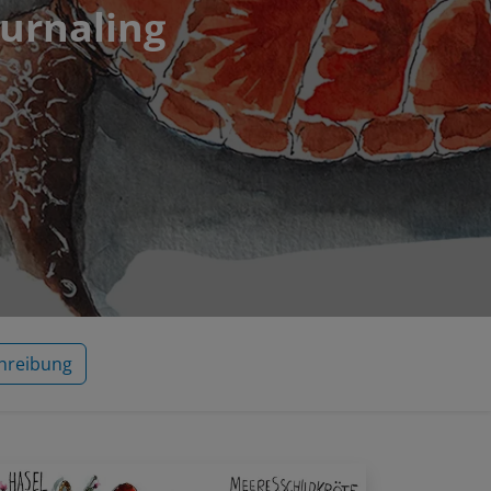
ournaling
hreibung