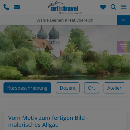
Such
Wähle Deinen Kreativbereich
Kursbeschreibung
Dozent
Ort
Atelier
Vom Motiv zum fertigen Bild –
malerisches Allgäu