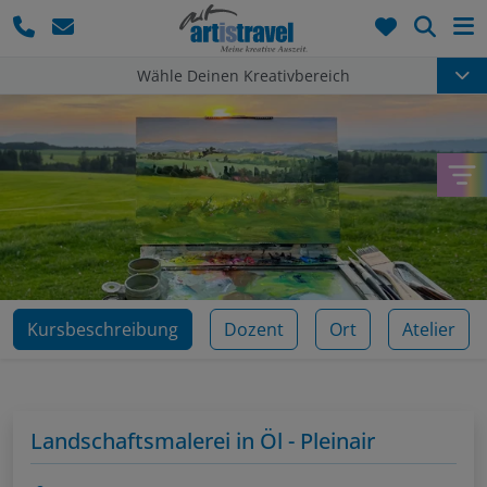
Such
Wähle Deinen Kreativbereich
Kursbeschreibung
Dozent
Ort
Atelier
Landschaftsmalerei in Öl - Pleinair