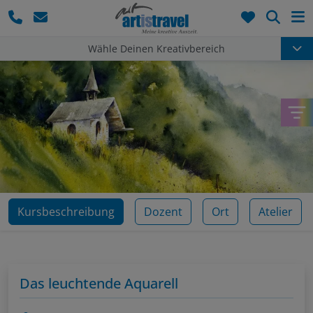
Such
Wähle Deinen Kreativbereich
Kursbeschreibung
Dozent
Ort
Atelier
Das leuchtende Aquarell