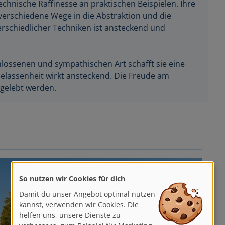
echnische Raffinesse an praktischen Beispielen. Ihre
verschiedene Wege in die Abstraktion und die
rschiedlicher Techniken ist ansteckend und
hlossenen und sympathischen Art schafft sie eine
elassenheit wirkt ansteckend. Die Freude am
sgelebt werden.
So nutzen wir Cookies für dich
Damit du unser Angebot optimal nutzen
kannst, verwenden wir Cookies. Die
helfen uns, unsere Dienste zu