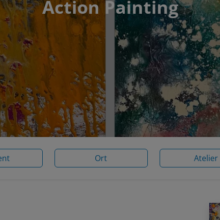
Action Painting
ent
Ort
Atelier