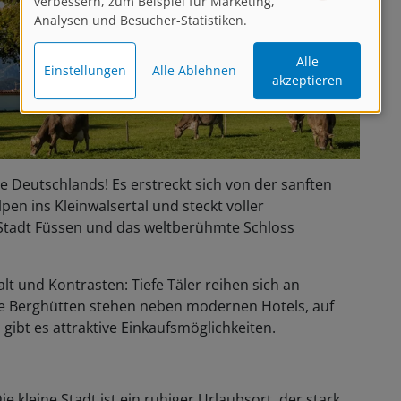
verbessern, zum Beispiel für Marketing,
Analysen und Besucher-Statistiken.
Alle
Einstellungen
Alle Ablehnen
akzeptieren
le Deutschlands! Es erstreckt sich von der sanften
pen ins Kleinwalsertal und steckt voller
e Stadt Füssen und das weltberühmte Schloss
lt und Kontrasten: Tiefe Täler reihen sich an
le Berghütten stehen neben modernen Hotels, auf
ibt es attraktive Einkaufsmöglichkeiten.
e kleine Stadt ist ein ruhiger Urlaubsort, der stark