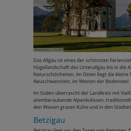
asiafoto / iStock
Das Allgäu ist eines der schönsten Ferienzie
Hügellandschaft des Unterallgäu bis in die Al
Naturschönheiten. Im Osten liegt die klein
Neuschwanstein, im Westen der Bodensee!
Im Süden überrascht der Landkreis mit Vielfa
atemberaubende Alpenkulissen, traditionel
den Wiesen grasen Kühe und in den Städten g
Betzigau
Betzigau liegt vor den Toren von Kempten: Di