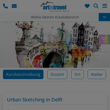
Such
Wähle Deinen Kreativbereich
Kursbeschreibung
Dozent
Ort
Atelier
Urban Sketching in Delft