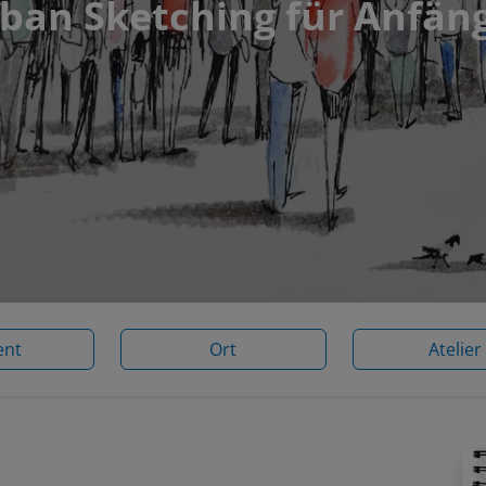
ban Sketching für Anfän
ent
Ort
Atelier