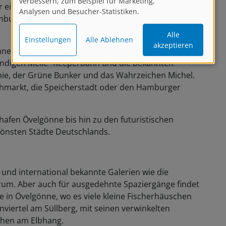
verbessern, zum Beispiel für Marketing,
 einen Steinwurf voneinander entfernt. Mit mehr als
Analysen und Besucher-Statistiken.
mburg eines der attraktivsten Tourismusziele in
Alle
Einstellungen
Alle Ablehnen
akzeptieren
nenstadt samt Binnenalster, der Hafen mit den St.
sündigen Meile“ Reeperbahn und die bekannten
ie, der Grüne Bunker und das Wahrzeichen Michel.
hmarkt, die Speicherstadt oder den Hamburger
fen Övelgönne bis hin zu den futuristischen
hönsten Städte Deutschlands.
nd international bekannte Galerien wie die
um. Aber auch für ausgedehnte Spaziergänge findet
be in Övelgönne, wo es viele kleine Fischerhäuschen
viertel am Süllberg, mit seinen verwinkelten
chen am Elbhang.