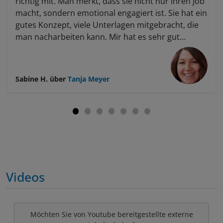
richtig mit. Man merkt, dass sie nicht nur ihren Job
macht, sondern emotional engagiert ist. Sie hat ein
gutes Konzept, viele Unterlagen mitgebracht, die
man nacharbeiten kann. Mir hat es sehr gut
gefallen: Auch beim Malen hatte sie ein
durchdachtes Konzept, holt jeden ab – Anfänger
wie Fortgeschrittene. Für jeden war etwas dabei,
Sabine H.
über
Tanja Meyer
sie hat allen geholfen, und jeder ist
weitergekommen. Für mich war es rundum
gelungen, ich habe viel gelernt und hatte Freude
daran. Es gab eine klare Struktur: Heute machen
wir dies, morgen das – mit passenden Erklärungen,
was ich super fand. Sie erklärt gut, gibt viele Tipps
zum Vorgehen, und es war ein sehr schönes
Wochenende. Ich habe inhaltlich viel
Videos
mitgenommen und kann nun mit dem Material
weiterarbeiten. Ich werde sicher noch einen Kurs
bei ihr belegen.
Möchten Sie von Youtube bereitgestellte externe