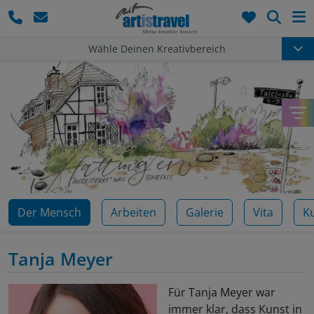
Such
Wähle Deinen Kreativbereich
Der Mensch
Arbeiten
Galerie
Vita
K
Tanja Meyer
Für Tanja Meyer war
immer klar, dass Kunst in