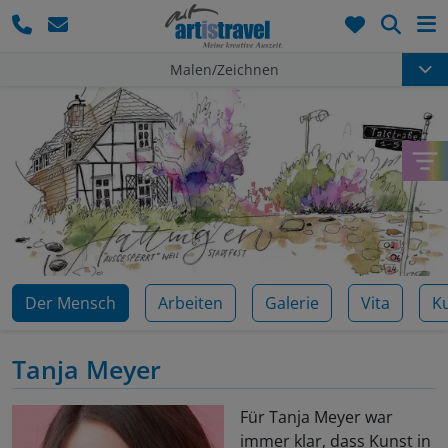
Such
Malen/Zeichnen
Der Mensch
Arbeiten
Galerie
Vita
K
Tanja Meyer
Für Tanja Meyer war
immer klar, dass Kunst in