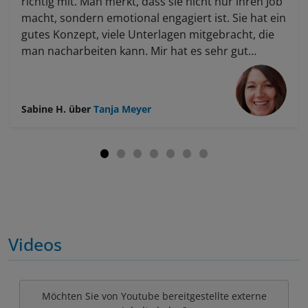
richtig mit. Man merkt, dass sie nicht nur ihren Job
macht, sondern emotional engagiert ist. Sie hat ein
gutes Konzept, viele Unterlagen mitgebracht, die
man nacharbeiten kann. Mir hat es sehr gut
gefallen: Auch beim Malen hatte sie ein
durchdachtes Konzept, holt jeden ab – Anfänger
wie Fortgeschrittene. Für jeden war etwas dabei,
Sabine H.
über
Tanja Meyer
sie hat allen geholfen, und jeder ist
weitergekommen. Für mich war es rundum
gelungen, ich habe viel gelernt und hatte Freude
daran. Es gab eine klare Struktur: Heute machen
wir dies, morgen das – mit passenden Erklärungen,
was ich super fand. Sie erklärt gut, gibt viele Tipps
zum Vorgehen, und es war ein sehr schönes
Wochenende. Ich habe inhaltlich viel
Videos
mitgenommen und kann nun mit dem Material
weiterarbeiten. Ich werde sicher noch einen Kurs
bei ihr belegen.
Möchten Sie von Youtube bereitgestellte externe