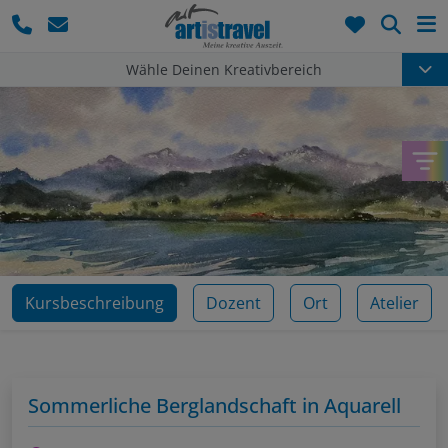
Such
Wähle Deinen Kreativbereich
Kursbeschreibung
Dozent
Ort
Atelier
Sommerliche Berglandschaft in Aquarell