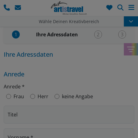
Such
Wähle Deinen Kreativbereich
Aktueller Schritt:
Ihre Adressdaten
1
2
3
Ihre Adressdaten
Anrede
Anrede
*
Frau
Herr
keine Angabe
Titel
Vorname
*