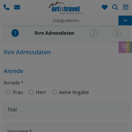
Such
Fotografieren
Aktueller Schritt:
Ihre Adressdaten
1
2
3
Ihre Adressdaten
Anrede
Anrede
*
Frau
Herr
keine Angabe
Titel
Vorname
*