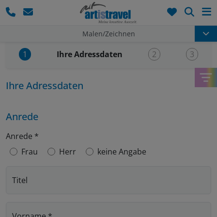
Such
Malen/Zeichnen
Aktueller Schritt:
Ihre Adressdaten
1
2
3
Ihre Adressdaten
Anrede
Anrede
*
Frau
Herr
keine Angabe
Titel
Vorname
*